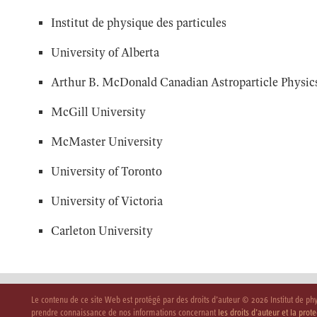
Institut de physique des particules
University of Alberta
Arthur B. McDonald Canadian Astroparticle Physics
McGill University
McMaster University
University of Toronto
University of Victoria
Carleton University
Le contenu de ce site Web est protégé par des droits d’auteur © 2026 Institut de ph
prendre connaissance de nos informations concernant
les droits d’auteur et la prote