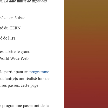
. La date limite de dépôt des
nève, en Suisse
mmé du CERN
é de l’IPP
s, abrite le grand
u World Wide Web.
le participant au
programme
udiant(e)s ont réalisé lors de
ires passés; cette page
ce programme passeront de la